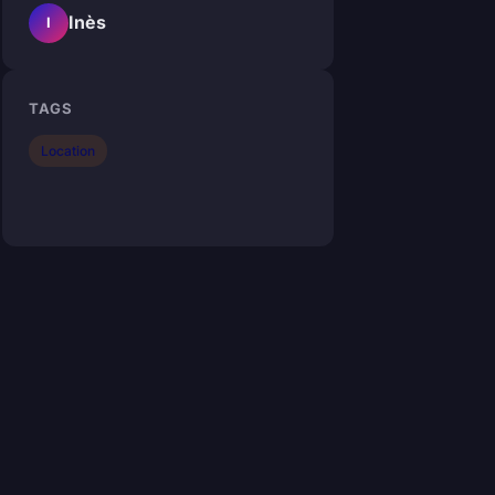
Inès
I
TAGS
Location