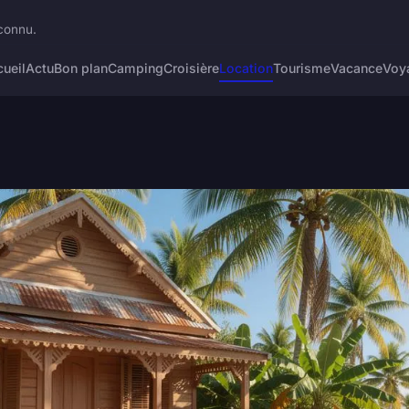
connu.
ueil
Actu
Bon plan
Camping
Croisière
Location
Tourisme
Vacance
Voy