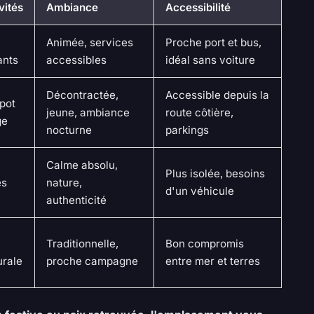
vités
Ambiance
Accessibilité
Animée, services
Proche port et bus,
ants
accessibles
idéal sans voiture
Décontractée,
Accessible depuis la
spot
jeune, ambiance
route côtière,
ge
nocturne
parkings
Calme absolu,
Plus isolée, besoins
es
nature,
d'un véhicule
authenticité
Traditionnelle,
Bon compromis
urale
proche campagne
entre mer et terres